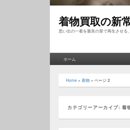
着物買取の新
思い出の一着を最良の形で再生させる
メ
ホーム
イ
ン
メ
Home
»
着物
»
ページ 2
ニ
ュ
ー
カテゴリーアーカイブ:
着