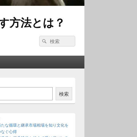
す方法とは？
検
検
索:
索
検索
稿
新たな循環と継承市場相場を知り文化を
つなぐ心得