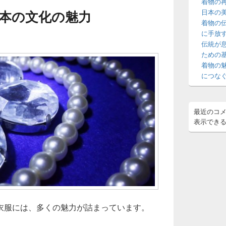
着物の
ェ
本の文化の魅力
日本の
ッ
着物の
ト
エ
に手放
リ
伝統が
ア
ための
着物の
につな
最近のコ
表示でき
衣服には、多くの魅力が詰まっています。