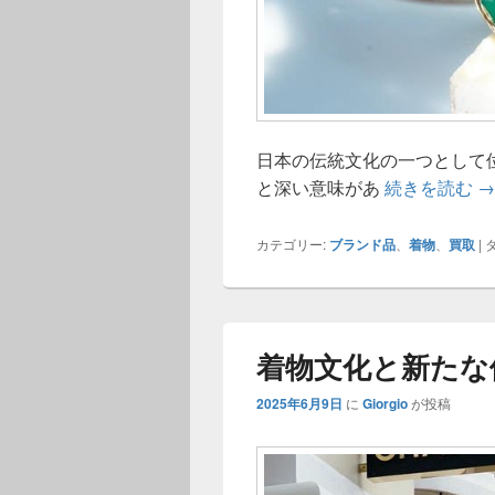
日本の伝統文化の一つとして
美
と深い意味があ
続きを読む
→
カテゴリー:
ブランド品
、
着物
、
買取
|
タ
着物文化と新たな
2025年6月9日
に
Giorgio
が投稿