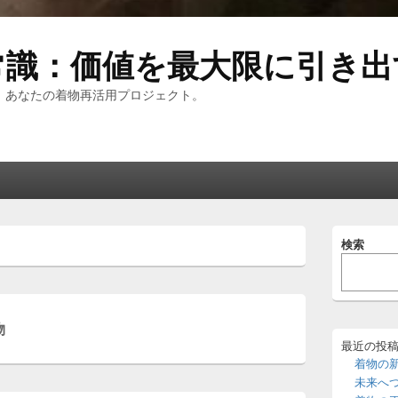
常識：価値を最大限に引き出
、あなたの着物再活用プロジェクト。
メ
検索
イ
ン
サ
イ
ド
物
バ
ー
最近の投
ウ
着物の
ィ
未来へ
ジ