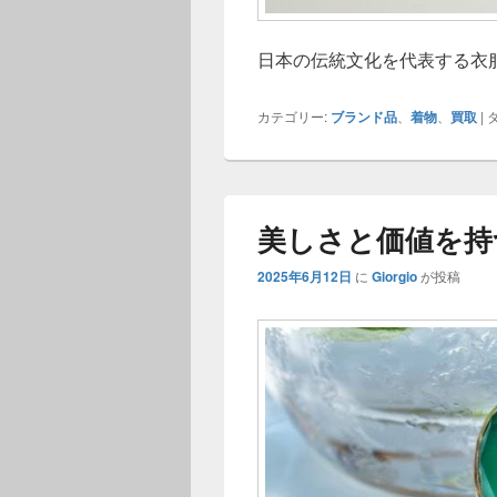
日本の伝統文化を代表する衣
カテゴリー:
ブランド品
、
着物
、
買取
|
タ
美しさと価値を持
2025年6月12日
に
Giorgio
が投稿